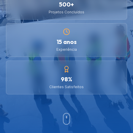
500+
Projetos Concluídos
15 anos
Experiência
98%
Clientes Satisfeitos